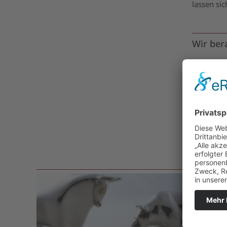
lassen si
Wir bera
Sie wüns
Dann ne
Jetzt
Oder glei