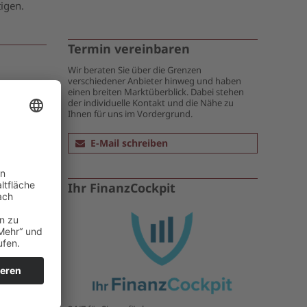
tigen.
Termin vereinbaren
Wir beraten Sie über die Grenzen
verschiedener Anbieter hinweg und haben
Angebot?
einen breiten Marktüberblick. Dabei stehen
der individuelle Kontakt und die Nähe zu
Ihnen für uns im Vordergrund.
E-Mail schreiben
Ihr FinanzCockpit
jetzt