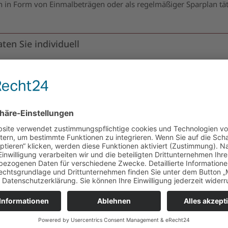
ch in Form von Einmalbeträgen oder als regelmäßiger Sparplan tä
ten Sie individuell
chen weitere Informationen oder gleich ein persönliches 
hmen Sie Kontakt mit uns auf!
 Beratungstermin vereinbaren
ch anrufen:
(089) 81802020
Investment
Geldanlage, Altersvorsorge oder Sparplan. Informieren Sie sich 
über lukrative Anlagemöglichkeiten