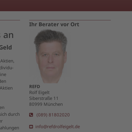
Ihr Berater vor Ort
s an
 Geld
Aktien,
dividu-
eine
nden
REFD
 Aktien
Rolf Eigelt
Siberstraße 11
80999 München
gen
sich durch
(089) 81802020
er
info@refdrolfeigelt.de
zahlungen