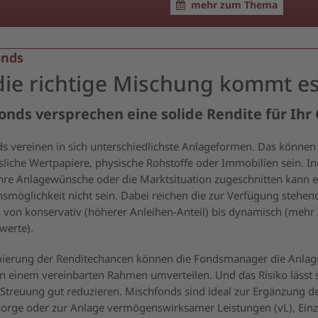
mehr zum Thema
onds
die richtige Mischung kommt e
onds versprechen eine solide Rendite für Ihr
s vereinen in sich unterschiedlichste Anlageformen. Das können 
nsliche Wertpapiere, physische Rohstoffe oder Immobilien sein. In
 Ihre Anlagewünsche oder die Marktsituation zugeschnitten kann 
onsmöglichkeit nicht sein. Dabei reichen die zur Verfügung stehe
n von konservativ (höherer Anleihen-Anteil) bis dynamisch (mehr
werte).
ierung der Renditechancen können die Fondsmanager die Anla
in einem vereinbarten Rahmen umverteilen. Und das Risiko lässt 
e Streuung gut reduzieren. Mischfonds sind ideal zur Ergänzung d
sorge oder zur Anlage vermögenswirksamer Leistungen (vL), Ein