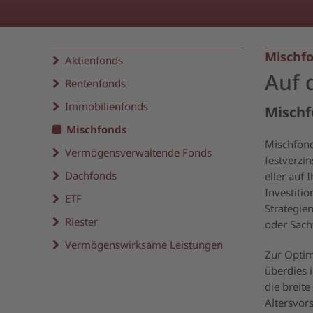
Mischf
Aktienfonds
Auf 
Rentenfonds
Immobilienfonds
Mischf
Mischfonds
Mischfond
Vermögensverwaltende Fonds
festverzi
Dachfonds
eller auf
Investiti
ETF
Strategie
Riester
oder Sach
Vermögenswirksame Leistungen
Zur Optim
überdies 
die breit
Altersvor